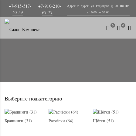
+7-915-517-
+7-910-210-
Адрес: г. Курск, ул. Радищева, д. 20. Пн-Пт:
40-59
67-77
с 10:00 до 20:00
0
0
Выберите подкатегорию
Брашинги (31)
Расчёски (64)
Щётки (51)