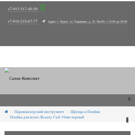
+7-915-517-40-59
+7-910-210-67-77
Адрес: г. Курск, ул. Радищева, д. 20. Пн-Пт: с 10:00 до 20:00
0
Парикмахерский инструмент
Щипцы и Плойки
Плойка для волос Beauty Curl 19мм черный
0