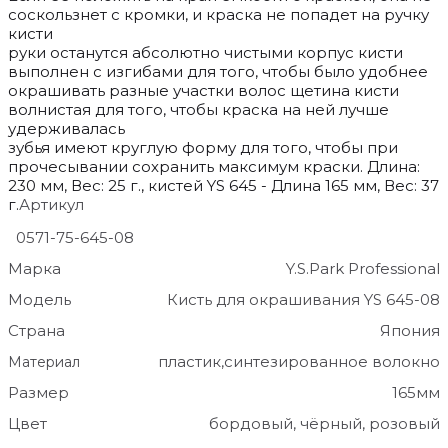
соскользнет с кромки, и краска не попадет на ручку
кисти
руки останутся абсолютно чистыми корпус кисти
выполнен с изгибами для того, чтобы было удобнее
окрашивать разные участки волос щетина кисти
волнистая для того, чтобы краска на ней лучше
удерживалась
зубья имеют круглую форму для того, чтобы при
прочесывании сохранить максимум краски. Длина:
230 мм, Вес: 25 г., кистей YS 645 - Длина 165 мм, Вес: 37
г.
Артикул
0571-75-645-08
Марка
Y.S.Park Professional
Модель
Кисть для окрашивания YS 645-08
Страна
Япония
пластик,синтезированное волокно
Материал
Размер
165мм
Цвет
бордовый, чёрный, розовый